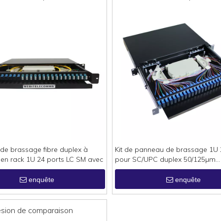
de brassage fibre duplex à
Kit de panneau de brassage 1U 
en rack 1U 24 ports LC SM avec
pour SC/UPC duplex 50/125µm
multimode OM3
enquête
enquête
ésion de comparaison