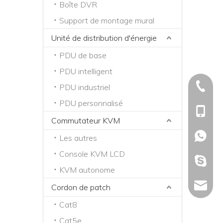
Boîte DVR
Support de montage mural
Unité de distribution d'énergie
PDU de base
PDU intelligent
+86-574
PDU industriel
PDU personnalisé
+86-13
Commutateur KVM
+86-15
Les autres
Console KVM LCD
ron.che
KVM autonome
Marketi
Cordon de patch
Cat8
Cat5e