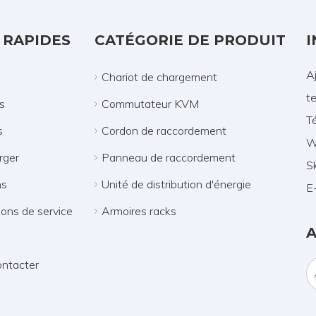
 RAPIDES
CATÉGORIE DE PRODUIT
I
A
Chariot de chargement
t
s
Commutateur KVM
T
s
Cordon de raccordement
W
rger
Panneau de raccordement
S
ns
Unité de distribution d'énergie
E-
ions de service
Armoires racks
ntacter