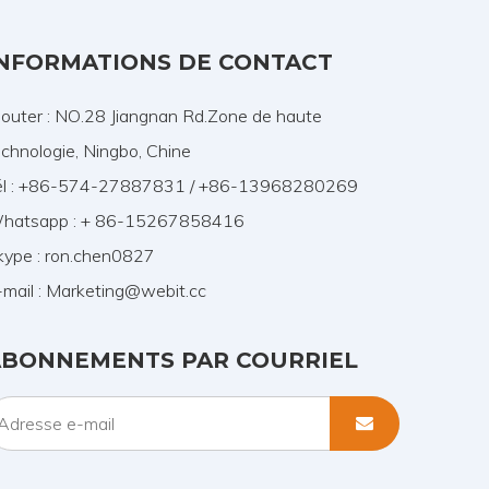
NFORMATIONS DE CONTACT
jouter : NO.28 Jiangnan Rd.Zone de haute
echnologie, Ningbo, Chine
él : +86-574-27887831 / +86-13968280269
hatsapp : + 86-15267858416
kype : ron.chen0827
mail :
Marketing@webit.cc
ABONNEMENTS PAR COURRIEL