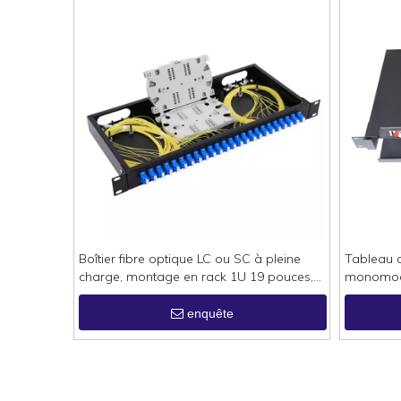
Boîtier fibre optique LC ou SC à pleine
Tableau d
charge, montage en rack 1U 19 pouces,
monomode
avec tresses
12
enquête