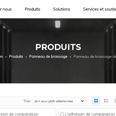
r nous
Produits
Solutions
Services et souti
PRODUITS
on
»
Produits
»
Panneau de brassage
»
Panneau de brassage de
Trier
ésion de comparaison
L'adhésion de comparaison