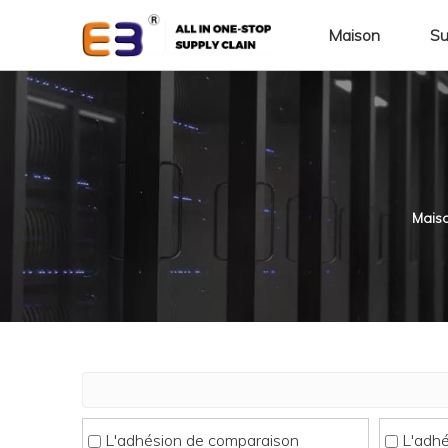
Maison
Su
Mais
L'adhésion de comparaison
L'adh