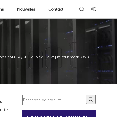
ens
Nouvelles
Contact
ports pour SC/UPC duplex 50/125µm multimode OM3
s
mode