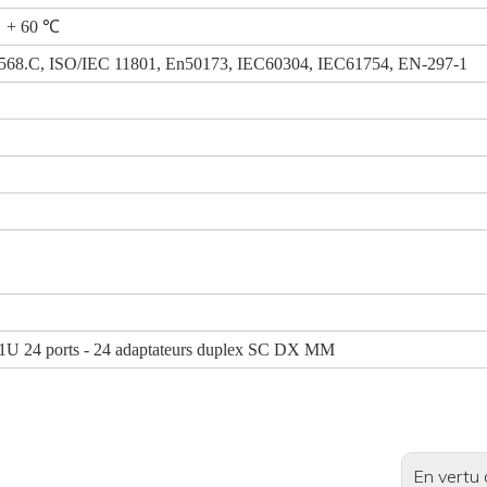
 + 60 ℃
68.C, ISO/IEC 11801, En50173, IEC60304, IEC61754, EN-297-1
C 1U 24 ports - 24 adaptateurs duplex SC DX MM
En vertu 