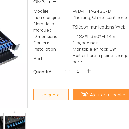
OM3
Modèle:
WB-FPP-24SC-D
Lieu d'origine :
Zhejiang, Chine (continenta
Nom de la
Télécommunications Web
marque :
Dimensions:
L 483*L 350*H 44,5
Couleur:
Glaçage noir
Installation:
Montable en rack 19'
Boîtier fibre à pleine charg
Port:
ports
Quantité:
enquête
Ajouter au panier