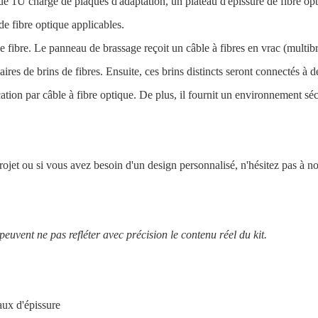
e 1U chargé de plaques d'adaptation, un plateau d'épissure de fibre opt
e fibre optique applicables.
 fibre. Le panneau de brassage reçoit un câble à fibres en vrac (multibr
aires de brins de fibres. Ensuite, ces brins distincts seront connectés à d
ion par câble à fibre optique. De plus, il fournit un environnement séc
projet ou si vous avez besoin d'un design personnalisé, n'hésitez pas à n
 peuvent ne pas refléter avec précision le contenu réel du kit.
aux d'épissure