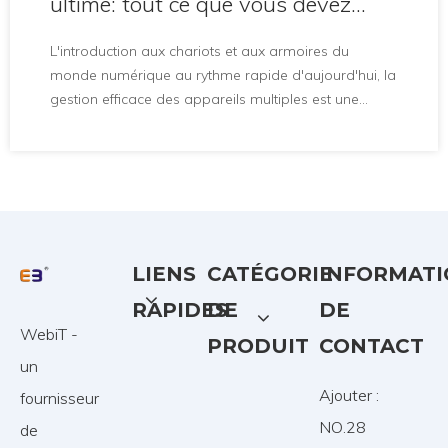
ultime: tout ce que vous devez
savoir
L'introduction aux chariots et aux armoires du
monde numérique au rythme rapide d'aujourd'hui, la
gestion efficace des appareils multiples est une
préoccupation primordiale pour les établissements
d'enseignement, les entreprises et les organisations.
Les chariots de charge sont devenus une solution
pratique à ce défi, offrant un
LIENS
CATÉGORIE
INFORMATI
RAPIDES
DE
DE
WebiT -
PRODUIT
CONTACT
un
Ajouter :
fournisseur
NO.28
de