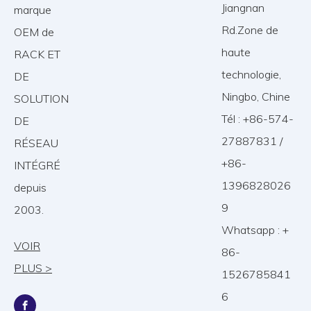
Jiangnan
marque
Rd.Zone de
OEM de
haute
RACK ET
technologie,
DE
Ningbo, Chine
SOLUTION
Tél : +86-574-
DE
27887831 /
RÉSEAU
+86-
INTÉGRÉ
1396828026
depuis
9
2003.
Whatsapp : +
VOIR
86-
PLUS >
1526785841
6