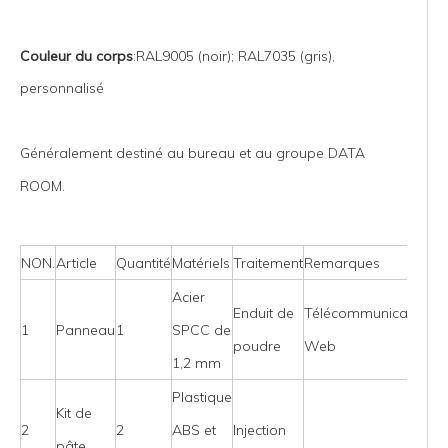
Couleur du corps
:RAL9005 (noir); RAL7035 (gris),
personnalisé
Généralement destiné au bureau et au groupe DATA
ROOM.
NON.
Article
Quantité
Matériels
Traitement
Remarques
Acier
Enduit de
Télécommunications
1
Panneau
1
SPCC de
poudre
Web
1,2 mm
Plastique
Kit de
2
2
ABS et
Injection
pâte