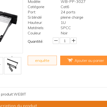
Modèle:
WB-PP-3027
Catégorie
Cat6
Port:
24 ports
Si blindé
pleine charge
Hauteur:
1U
Matériels:
SPCC
Couleur
Noir
Quantité:
enquête
Ajouter au panier
produit:
WEBIT
cription du produit