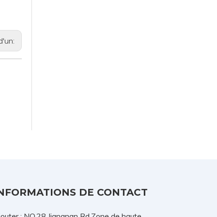
d'un:
NFORMATIONS DE CONTACT
jouter : NO.28 Jiangnan Rd.Zone de haute