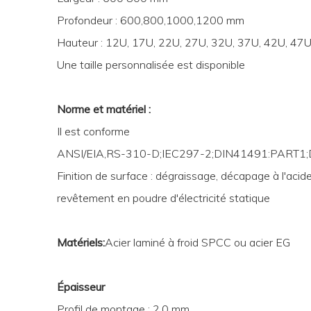
Profondeur : 600,800,1000,1200 mm
Hauteur : 12U, 17U, 22U, 27U, 32U, 37U, 42U, 47
Une taille personnalisée est disponible
Norme et matériel :
Il est conforme
ANSI/EIA,RS-310-D;IEC297-2;DIN41491:PART1;D
Finition de surface : dégraissage, décapage à l'acide,
revêtement en poudre d'électricité statique
Matériels:
Acier laminé à froid SPCC ou acier EG
Épaisseur
Profil de montage : 2,0 mm