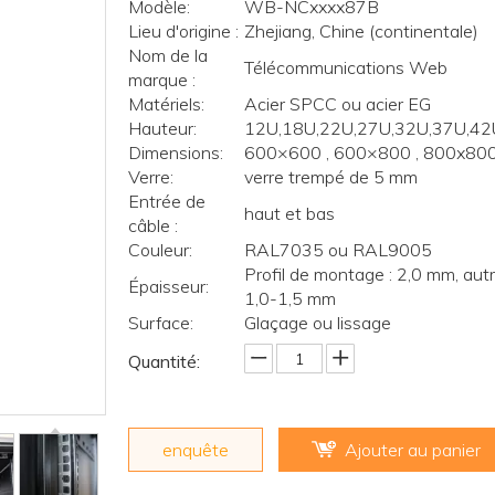
Modèle:
WB-NCxxxx87B
Lieu d'origine :
Zhejiang, Chine (continentale)
Nom de la
Télécommunications Web
marque :
Matériels:
Acier SPCC ou acier EG
Hauteur:
12U,18U,22U,27U,32U,37U,42
Dimensions:
600×600 , 600×800 , 800x80
Verre:
verre trempé de 5 mm
Entrée de
haut et bas
câble :
Couleur:
RAL7035 ou RAL9005
Profil de montage : 2,0 mm, autr
Épaisseur:
1,0-1,5 mm
Surface:
Glaçage ou lissage
Quantité:
enquête
Ajouter au panier