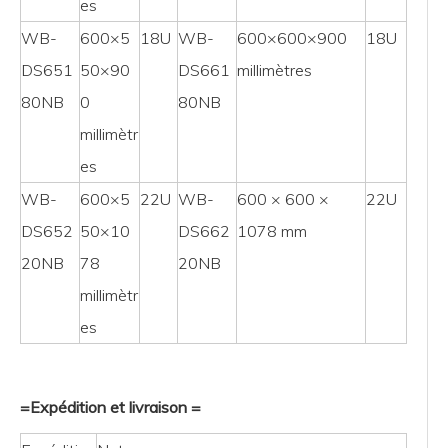
es
WB-
600×5
18U
WB-
600×600×900
18U
DS651
50×90
DS661
millimètres
80NB
0
80NB
millimètr
es
WB-
600×5
22U
WB-
600 × 600 ×
22U
DS652
50×10
DS662
1078 mm
20NB
78
20NB
millimètr
es
=Expédition et livraison =