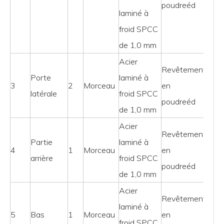
poudre
éd
laminé à
froid SPCC
de 1,0 mm
Acier
Revêtement
Porte
laminé à
3
2
Morceau
en
latérale
froid SPCC
poudre
éd
de 1,0 mm
Acier
Revêtement
Partie
laminé à
4
1
Morceau
en
arrière
froid SPCC
poudre
éd
de 1,0 mm
Acier
Revêtement
laminé à
5
Bas
1
Morceau
en
froid SPCC