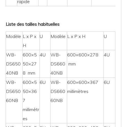
rapide
Liste des tailles habituelles
Modèle
L x P x
U
Modèle
L x P x H
U
H
WB-
600×5
4U
WB-
600×600×278
4U
DS650
50×27
DS660
mm
40NB
8 mm
40NB
WB-
600×5
6U
WB-
600×600×367
6U
DS650
50×36
DS660
millimètres
60NB
7
60NB
millimètr
es