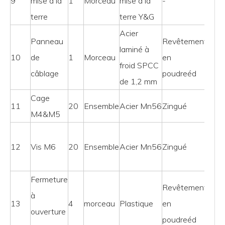
9
mise à la
1
Morceau
mise à la
-
terre
terre Y&G
Acier
Panneau
Revêtement
laminé à
10
de
1
Morceau
en
Vis 
froid SPCC
câblage
poudre
éd
de 1,2 mm
Cage
11
20
Ensemble
Acier Mn56
Zingué
M4&M5
10se
12
Vis M6
20
Ensemble
Acier Mn56
Zingué
pour
plus
Fermeture
Revêtement
Sur l
à
13
4
morceau
Plastique
en
port
ouverture
poudre
éd
latér