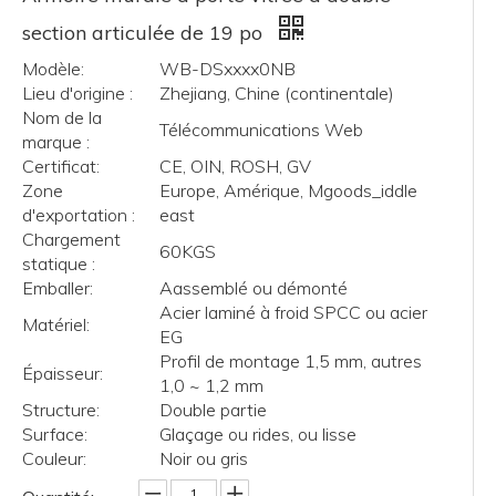
section articulée de 19 po
Modèle:
WB-DSxxxx0NB
Lieu d'origine :
Zhejiang, Chine (continentale)
Nom de la
Télécommunications Web
marque :
Certificat:
CE, OIN, ROSH, GV
Zone
Europe, Amérique, Mgoods_iddle
d'exportation :
east
Chargement
60KGS
statique :
Emballer:
Aassemblé ou démonté
Acier laminé à froid SPCC ou acier
Matériel:
EG
Profil de montage 1,5 mm, autres
Épaisseur:
1,0 ~ 1,2 mm
Structure:
Double partie
Surface:
Glaçage ou rides, ou lisse
Couleur:
Noir ou gris