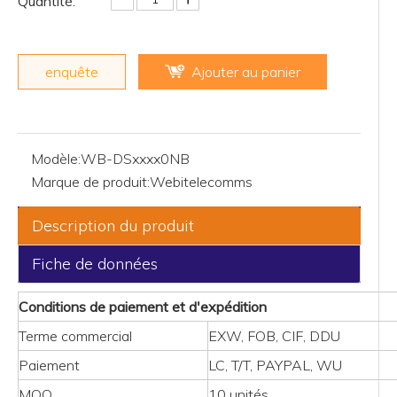
Quantité:
enquête
Ajouter au panier
Modèle:
WB-DSxxxx0NB
Marque de produit:
Webitelecomms
Description du produit
Fiche de données
Conditions de paiement et d'expédition
Terme commercial
EXW, FOB, CIF, DDU
Paiement
LC, T/T, PAYPAL, WU
MOQ
10 unités