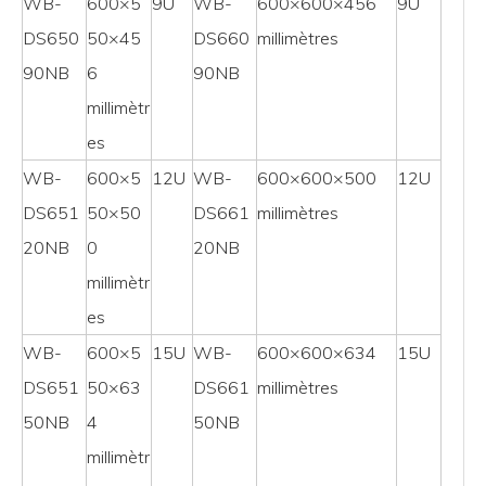
WB-
600×5
9U
WB-
600×600×456
9U
DS650
50×45
DS660
millimètres
90NB
6
90NB
millimètr
es
WB-
600×5
12U
WB-
600×600×500
12U
DS651
50×50
DS661
millimètres
20NB
0
20NB
millimètr
es
WB-
600×5
15U
WB-
600×600×634
15U
DS651
50×63
DS661
millimètres
50NB
4
50NB
millimètr