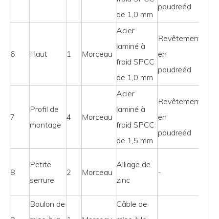
poudre
éd
de 1,0 mm
Acier
Revêtement
laminé à
6
Haut
1
Morceau
en
froid SPCC
poudre
éd
de 1,0 mm
Acier
GE
Revêtement
Profil de
laminé à
peut-
7
4
Morceau
en
montage
froid SPCC
être
poudre
éd
de 1,5 mm
trait
Ava
Petite
Alliage de
8
2
Morceau
-
et
serrure
zinc
arriè
Boulon de
Câble de