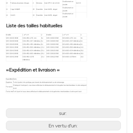
Revêtement en
10
Panneau de presse-étoupe
2
Morceau
Acier SPCC de 1,0 mm
Vis M4
poudre
Revêtement en
11
Cage M4&M5
20
Ensemble
Acier Mn56, zingué
poudre
Revêtement en
12
Vis M6
10
Ensemble
Acier Mn56, zingué
poudre
Revêtement en
Sur les portes
13
Loquet à ouverture rapide
4
morceau
Plastique
poudre
latérales
Liste des tailles habituelles
Modèle
L x P x H
U
Modèle
L x P x H
U
Vous aurez peut-être également besoin d'accessoires
WB-SS64046NB
600×450×278 mm
4U
WB-SS66046NB
600×600×278 mm
4U
WB-SS64066NB
600×450×367 millimètres
6U
WB-SS66066NB
600×600×367 millimètres
6U
WB-SS64096NB
600×450×456 millimètres
9U
WB-SS66096NB
600×600×456 millimètres
9U
PDU
PDU horizontale 1U (6 voies, 7 voies, 8 voies)
WB-SS64126NB
600×450×500 millimètres
12U
WB-SS66126NB
600×600×500 millimètres
12U
Panneaux de brassage
Panneau de brassage modulaire en cuivre 1U
WB-SS64156NB
600×450×634 millimètres
15U
WB-SS66156NB
600×600×634 millimètres
15U
Étagères
étagère fixe ou étagère en porte-à-faux
WB-SS64186NB
600×450×900 millimètres
18U
WB-SS66186NB
600×600×900 millimètres
18U
Gestion des câbles
Gestion des câbles 1U avec capuchon , Brosse
WB-SS64226NB
600×450×1078
22U
WB-SS66226NB
600×600×1078mm
22U
Changer
-par exemple. Commutateur PoE 19' 8 ports
millimètres
Autres
-par exemple. Routeurs, télécommandes, robinets, outils, etc.
=Expédition et livraison =
Expédition
Note
Exprimer
Porte à porte, très pratique, pas besoin de dédouanement ou de ramassage
D'aéroport à aéroport, vous devez effectuer le dédouanement et récupérer les marchandises à votre aéroport
Par avion
local.
Par la mer
Port à port et vous devez effectuer le dédouanement et récupérer les marchandises à votre port local
sur:
En vertu d'un: