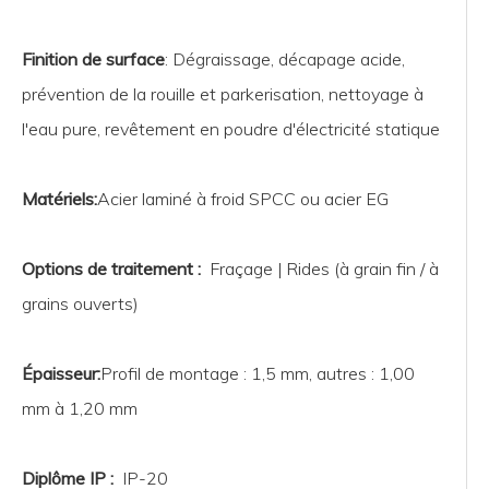
Panneau latéral amovible, serrure en option.
Finition de surface
: Dégraissage, décapage acide,
prévention de la rouille et parkerisation, nettoyage à
Accessoires par défaut
l'eau pure, revêtement en poudre d'électricité statique
4 × rail de montage 19' réglable en position.
1 × câble de mise à la terre
Matériels:
Acier laminé à froid SPCC ou acier EG
10 jeux de vis en cage M6 supplémentaires.
Options de traitement :
Fraçage | Rides (à grain fin / à
Entrée de câble
grains ouverts)
Haut - Une entrée de câble rectangulaire de 400 × 50 mm
En bas - Une entrée de câble rectangulaire de 400 × 50 m
Épaisseur:
Profil de montage : 1,5 mm, autres : 1,00
Peut demander un design différent
mm à 1,20 mm
Colis d'expédition
Diplôme IP :
IP-20
L'emballage démonté permet d'économiser 66 % de volume e