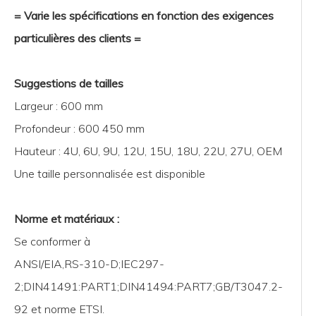
= Varie les spécifications en fonction des exigences
particulières des clients =
Suggestions de tailles
Caractéristiques de l'armoire
Largeur : 600 mm
L'armoire WB-SSxxxx6NB est destinée à protéger les appare
Profondeur : 600 450 mm
dommages mécaniques.
Hauteur : 4U, 6U, 9U, 12U, 15U, 18U, 22U, 27U, OEM
Montable en rack 19', Doté d'une sécurité et d'une ventila
Une taille personnalisée est disponible
excellente circulation de l'air, évitant ainsi la surchauffe lors
Structure d'armoire de type commun, u
p tp capacité de char
Norme et matériaux :
Habituellement utilisé dans les bureaux, les trous et les sall
Se conformer à
ANSI/EIA,RS-310-D;IEC297-
Types de portes d'armoires
2;DIN41491:PART1;DIN41494:PART7;GB/T3047.2-
Porte avant simple en métal perforé avec serrure à clé.
92 et norme ETSI.
Panneau arrière en métal solide (N/A).