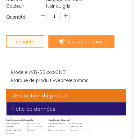
Couleur:
Noir ou gris
Quantité:
enquête
Ajouter au panier
Modèle:
WB-SSxxxx6NB
Marque de produit:
Webitelecomms
Description du produit
Fiche de données
Conditions de paiement et d'expédition
Capacité d'approvisionnement
Terme commercial
EXW, FOB, CIF, DDU
Capacité de production
5000 unités / Mois
Paiement
LC, T/T, PAYPAL, WU
Emballer
Carton 7 couches
Quantité minimale de
10 unités
Délai de mise en œuvre
4 semaines
commande