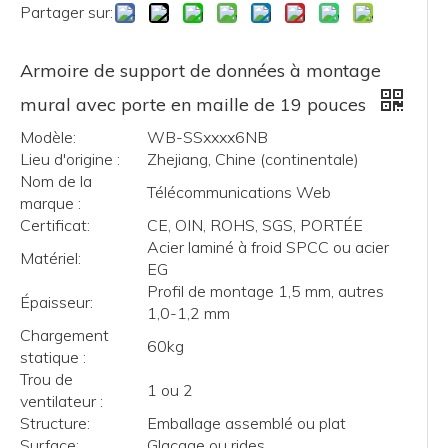
Partager sur:
Armoire de support de données à montage
mural avec porte en maille de 19 pouces
Modèle:
WB-SSxxxx6NB
Lieu d'origine :
Zhejiang, Chine (continentale)
Nom de la
Télécommunications Web
marque :
Certificat:
CE, OIN, ROHS, SGS, PORTÉE
Acier laminé à froid SPCC ou acier
Matériel:
EG
Profil de montage 1,5 mm, autres
Épaisseur:
1,0-1,2 mm
Chargement
60kg
statique :
Trou de
1 ou 2
ventilateur :
Structure:
Emballage assemblé ou plat
Surface:
Glaçage ou rides