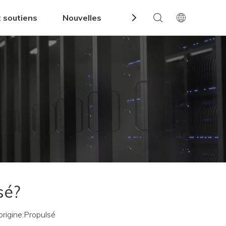
t soutiens
Nouvelles
Contact
sé?
igine:
Propulsé