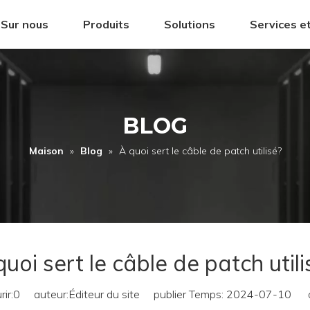
Sur nous
Produits
Solutions
Services e
BLOG
Maison
»
Blog
»
À quoi sert le câble de patch utilisé?
quoi sert le câble de patch utili
ir:
0
auteur:Éditeur du site publier Temps: 2024-07-10 or