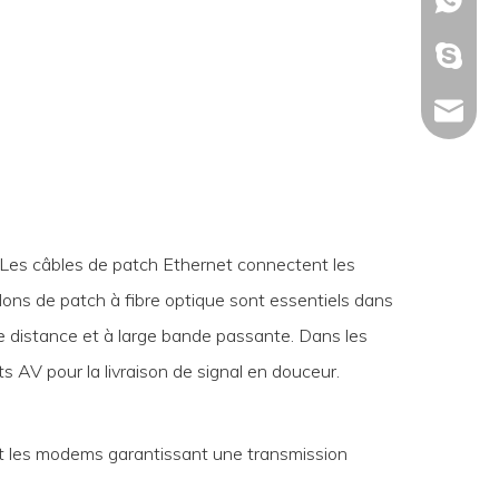
+86-15
ron.che
Marketi
 Les câbles de patch Ethernet connectent les
dons de patch à fibre optique sont essentiels dans
 distance et à large bande passante. Dans les
s AV pour la livraison de signal en douceur.
nt les modems garantissant une transmission